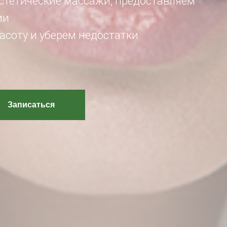
стетические массажи, предоставляем
ии
асоту и уберем недостатки
Записаться