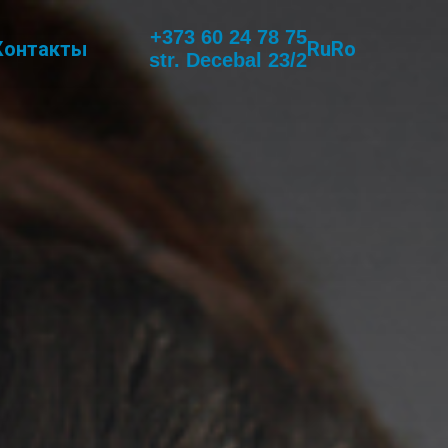
+373 60 24
78 75
Контакты
Ru
Ro
str. Decebal 23/2